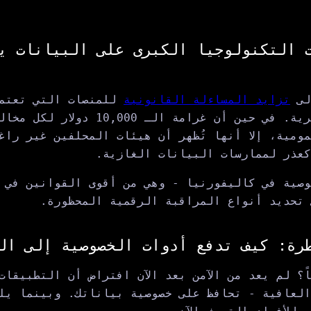
 التكنولوجيا الكبرى على البيانات ي
لى
تزايد المساءلة القانونية
للمنصات التي تعتمد
على المراقبة السرية. في حين أن غرامة الـ
ومية، إلا أنها تُظهر أن هيئات المحلفين غير راغ
عذر لممارسات البيانات الغازية.
صية في كاليفورنيا - وهي من أقوى القوانين في ا
ي تحديد أنواع المراقبة الرقمية المحظورة.
رة: كيف تدفع أدوات الخصوصية إلى ال
اً؟ لم يعد من الآمن بعد الآن افتراض أن التطبيقا
العافية - تحافظ على خصوصية بياناتك. وبينما يل