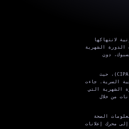
لى شركة Meta بخسارة قانونية لانتهاكها
 الدورة الشهرية
سبوك، دون
قانون كاليفورنيا لانتهاك الخصوصية (CIPA)، حيث
ية السرية. جاءت
ة الشهرية التي
ات من خلال
علومات الصحة
لى محرك إعلانات