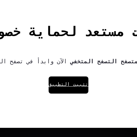
 مستعد لحماية خصو
تصفح التصفح المتخفي
الآن وابدأ في تصفح الو
تثبيت التطبيق