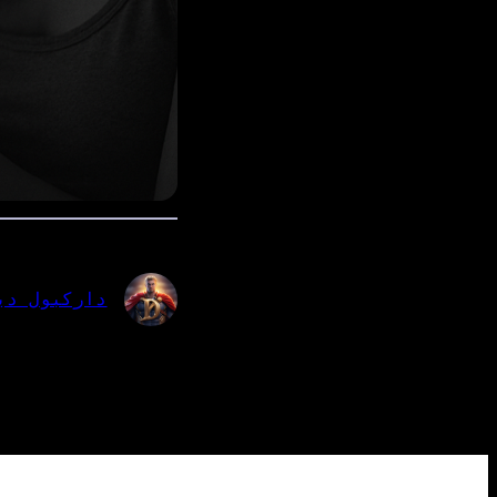
داركبول دي