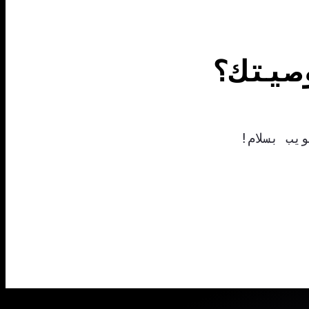
صيتك؟
يب بسلام!