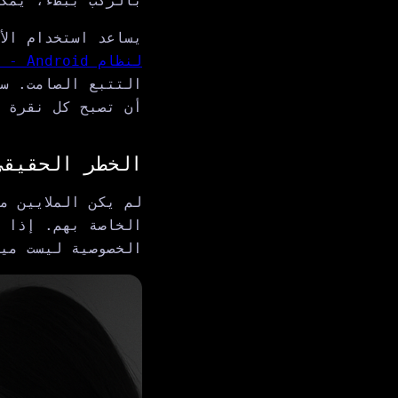
بالركب ببطء، يمكن
يساعد استخدام ال
لنظام Android - الذي
التتبع الصامت. سو
أن تصبح كل نقرة مص
الخطر الحقيقي
لم يكن الملايين م
الخاصة بهم. إذا ك
الخصوصية ليست مي