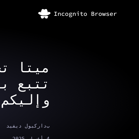
ميتا تخ
تتبع بي
وإليكم 
ب
داركبول ديفيد
4 أغسطس 2025