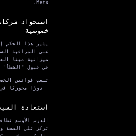
Meta.
استحواذ شركات
خصوصية
يشير هذا الحكم إ
ميزانية ميتا العم
في قبول "الخطأ" ك
تلعب قوانين الخصو
- دورًا محوريًا ف
استعادة السيط
الدرس الأوسع نطاق
تركز على الصحة و