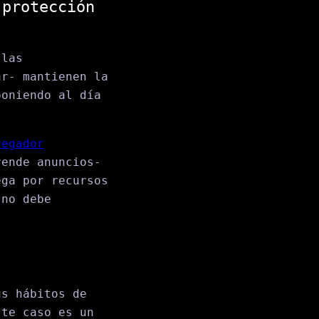
 protección
 las
ar- mantienen la
poniendo al día
vegador
vende anuncios-
ega por recursos
 no debe
us hábitos de
ste caso es un