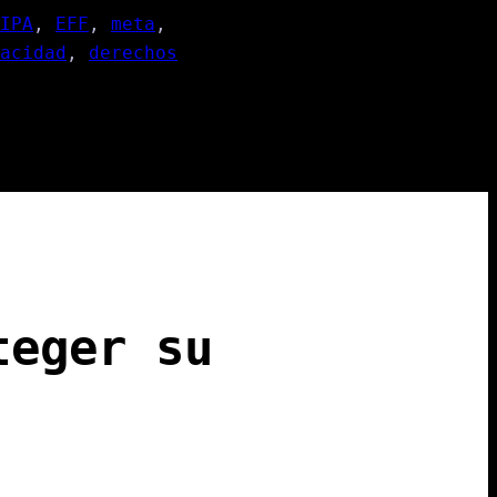
IPA
, 
EFF
, 
meta
, 
acidad
, 
derechos
teger su