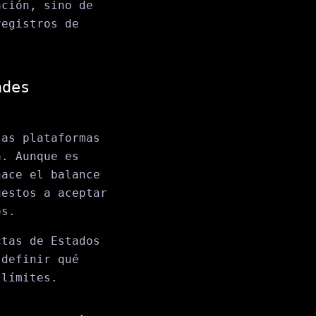
ación, sino de
registros de
ndes
as plataformas
a. Aunque es
nace el balance
uestos a aceptar
os.
ctas de Estados
 definir qué
 límites.