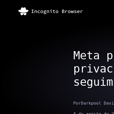
Meta p
privac
seguim
Por
Darkpool Davi
4 de agosto de 2