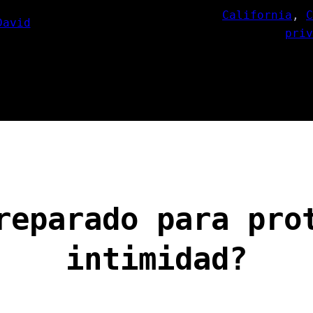
California
, 
C
David
priv
reparado para pro
intimidad?