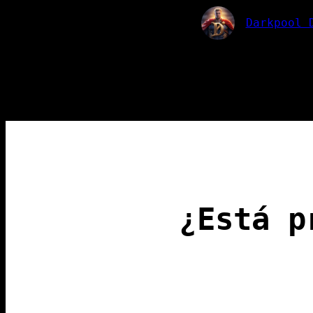
Darkpool 
¿Está p