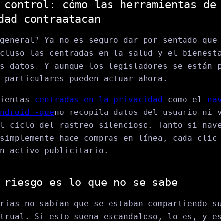
 control: cómo las herramientas de
dad contraatacan
general? Ya no es seguro dar por sentado que
cluso las centradas en la salud y el bienest
s datos. Y aunque los legisladores se están 
 particulares pueden actuar ahora.
mientas
centradas en la privacidad
como el
na
ndroid -que
no recopila datos del usuario ni 
l ciclo del rastreo silencioso. Tanto si nav
simplemente hace compras en línea, cada clic
n activo publicitario.
 riesgo es lo que no se sabe
rias no sabían que se estaban compartiendo s
trual. Si esto suena escandaloso, lo es, y e