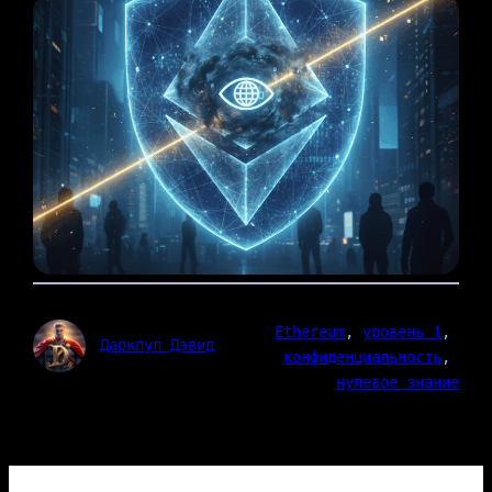
Ethereum
, 
уровень 1
, 
Даркпул Дэвид
конфиденциальность
, 
нулевое знание