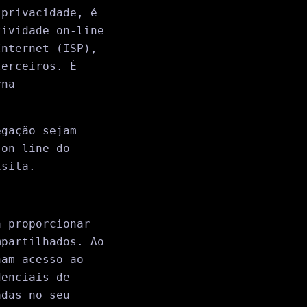
 privacidade, é
tividade on-line
Internet (ISP),
terceiros. É
rna
egação sejam
 on-line do
isita.
a proporcionar
mpartilhados. Ao
ham acesso ao
denciais de
adas no seu