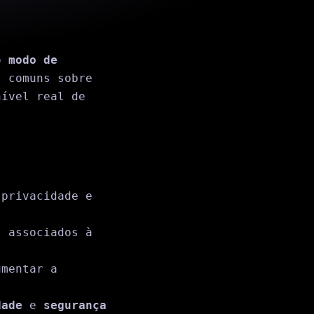
do
modo de
s comuns sobre
nível real de
privacidade e
 associados à
umentar a
dade
e
segurança