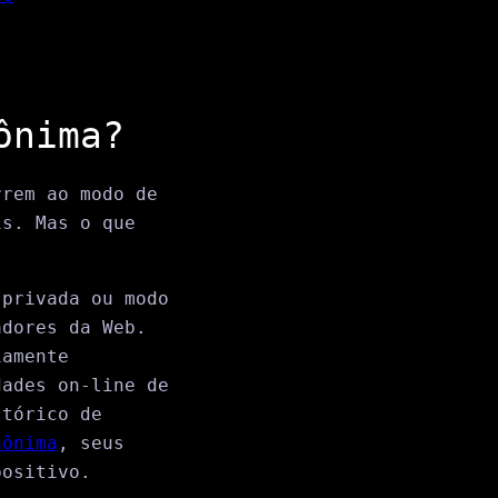
ônima?
rrem ao modo de
is. Mas o que
?
 privada ou modo
adores da Web.
iamente
dades on-line de
stórico de
nônima
, seus
positivo.