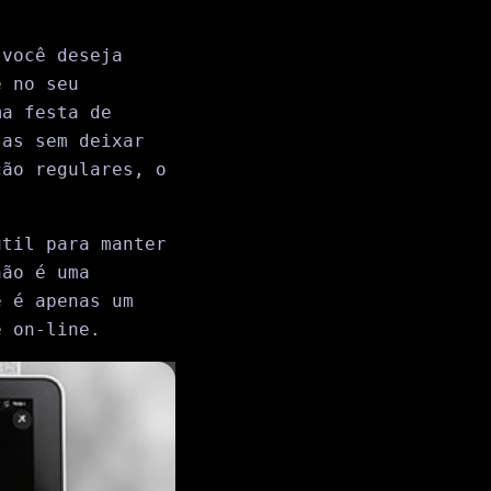
 você deseja
e no seu
ma festa de
tas sem deixar
ção regulares, o
útil para manter
não é uma
e é apenas um
e on-line.