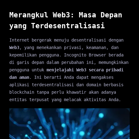
Merangkul Web3: Masa Depan
yang Terdesentralisasi
Internet bergerak menuju desentralisasi dengan
Web3
, yang menekankan privasi, keamanan, dan
kepemilikan pengguna. Incognito Browser berada
di garis depan dalam perubahan ini, memungkinkan
pengguna untuk
menjelajahi Web3 secara pribadi
dan aman
. Ini berarti Anda dapat mengakses
aplikasi terdesentralisasi dan domain berbasis
blockchain tanpa perlu khawatir akan adanya
entitas terpusat yang melacak aktivitas Anda.