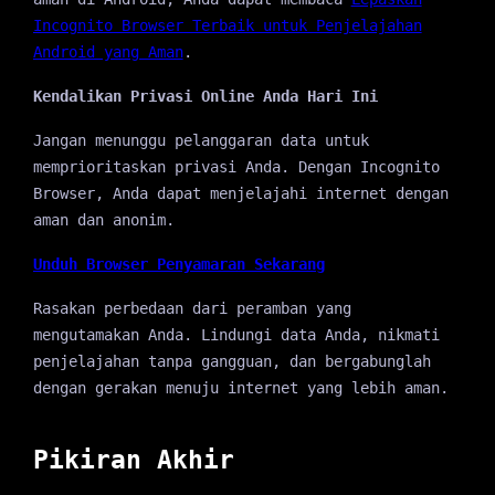
Incognito Browser Terbaik untuk Penjelajahan
Android yang Aman
.
Kendalikan Privasi Online Anda Hari Ini
Jangan menunggu pelanggaran data untuk
memprioritaskan privasi Anda. Dengan Incognito
Browser, Anda dapat menjelajahi internet dengan
aman dan anonim.
Unduh Browser Penyamaran Sekarang
Rasakan perbedaan dari peramban yang
mengutamakan Anda. Lindungi data Anda, nikmati
penjelajahan tanpa gangguan, dan bergabunglah
dengan gerakan menuju internet yang lebih aman.
Pikiran Akhir