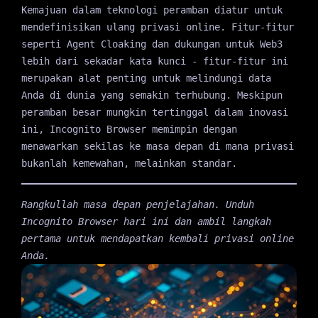
Kemajuan dalam teknologi peramban diatur untuk
mendefinisikan ulang privasi online. Fitur-fitur
seperti Agent Cloaking dan dukungan untuk Web3
lebih dari sekadar kata kunci - fitur-fitur ini
merupakan alat penting untuk melindungi data
Anda di dunia yang semakin terhubung. Meskipun
peramban besar mungkin tertinggal dalam inovasi
ini, Incognito Browser memimpin dengan
menawarkan sekilas ke masa depan di mana privasi
bukanlah kemewahan, melainkan standar.
Rangkullah masa depan penjelajahan. Unduh
Incognito Browser hari ini dan ambil langkah
pertama untuk mendapatkan kembali privasi online
Anda.