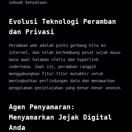
sebuah kenyataan.
Evolusi Teknologi Peramban
dan Privasi
Peramban web adalah pintu gerbang kita ke
internet, dan telah berkembang pesat sejak masa-
masa awal halaman statis dan hyperlink
sederhana. Saat ini, peramban canggih
menggabungkan fitur-fitur mutakhir untuk
meningkatkan perlindungan data dan menawarkan
pengalaman penjelajahan yang benar-benar anonim.
Agen Penyamaran:
Menyamarkan Jejak Digital
Anda