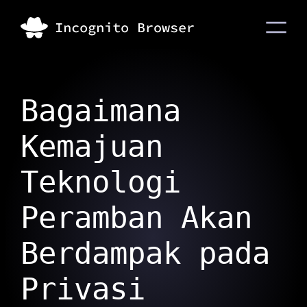
Bagaimana
Kemajuan
Teknologi
Peramban Akan
Berdampak pada
Privasi