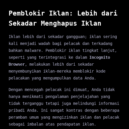
Pemblokir Iklan: Lebih dari
Sekadar Menghapus Iklan
Iklan lebih dari sekadar gangguan; iklan sering
kali menjadi wadah bagi pelacak dan terkadang
bahkan malware. Pemblokir iklan tingkat lanjut,
seperti yang terintegrasi ke dalam
Incognito
Browser
, melakukan lebih dari sekadar
menyembunyikan iklan-mereka memblokir kode
pelacakan yang mengumpulkan data Anda.
Dengan mencegah pelacak ini dimuat, Anda tidak
hanya menikmati pengalaman penjelajahan yang
tidak terganggu tetapi juga melindungi informasi
pribadi Anda. Ini sangat kontras dengan beberapa
peramban umum yang mengizinkan iklan dan pelacak
sebagai imbalan atas pendapatan iklan.