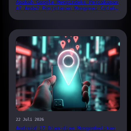
Apakah Google Mengindeks Percakapan
AI Anda? Penjelasan Mengenai Celah
Keamanan Tautan Berbagi Claude
22 Juli 2026
Android 17 Diam-diam Mengembalikan