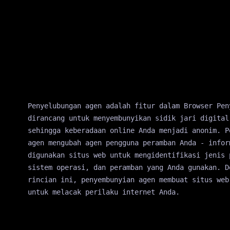
Penyelubungan agen adalah fitur dalam Browser Pen
dirancang untuk menyembunyikan sidik jari digital
sehingga keberadaan online Anda menjadi anonim. P
agen mengubah agen pengguna peramban Anda - infor
digunakan situs web untuk mengidentifikasi jenis 
sistem operasi, dan peramban yang Anda gunakan. D
rincian ini, penyembunyian agen membuat situs web
untuk melacak perilaku internet Anda.