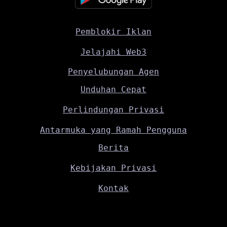
Pemblokir Iklan
Jelajahi Web3
Penyelubungan Agen
Unduhan Cepat
Perlindungan Privasi
Antarmuka yang Ramah Pengguna
Berita
Kebijakan Privasi
Kontak