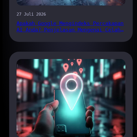
27 Juli 2026
Apakah Google Mengindeks Percakapan
AI Anda? Penjelasan Mengenai Celah
Keamanan Tautan Berbagi Claude