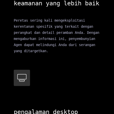
keamanan yang lebih baik
Peretas sering kali mengeksploitasi
kerentanan spesifik yang terkait dengan
perangkat dan detail peramban Anda. Dengan
mengaburkan informasi ini, penyembunyian
Agen dapat melindungi Anda dari serangan
yang ditargetkan.
pengalaman desktop