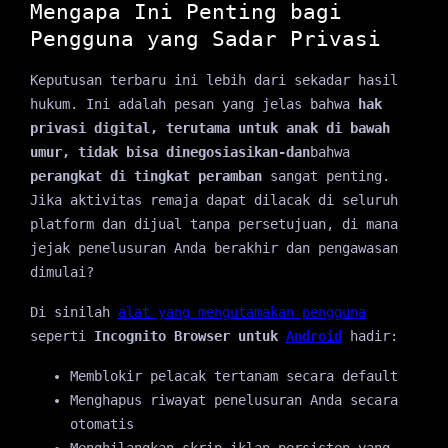
Mengapa Ini Penting bagi
Pengguna yang Sadar Privasi
Keputusan terbaru ini lebih dari sekadar hasil
hukum. Ini adalah pesan yang jelas bahwa
hak
privasi digital, terutama untuk anak di bawah
umur, tidak bisa dinegosiasikan-dan
bahwa
perangkat di tingkat peramban
sangat penting.
Jika aktivitas remaja dapat dilacak di seluruh
platform dan dijual tanpa persetujuan, di mana
jejak penelusuran Anda berakhir dan pengawasan
dimulai?
Di sinilah
alat yang mengutamakan pengguna
seperti
Incognito Browser untuk
Android
hadir:
Memblokir pelacak tertanam secara default
Menghapus riwayat penelusuran Anda secara
otomatis
Menghilangkan skrip iklan persisten yang