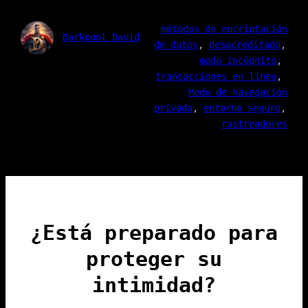
métodos de encriptación
Darkpool David
de datos
, 
desacreditado
, 
modo incógnito
, 
transacciones en línea
, 
Modo de navegación
privada
, 
entorno seguro
, 
rastreadores
¿Está preparado para
proteger su
intimidad?