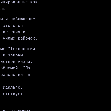
фицированные как
илы".
ры и наблюдение
о этого он
освещения и
в жилых районах.
мме "Технологии
ы и законы
частной жизни,
роблемой. "По
технологий, я
е
л Идальго.
тветствует
ься, разумный