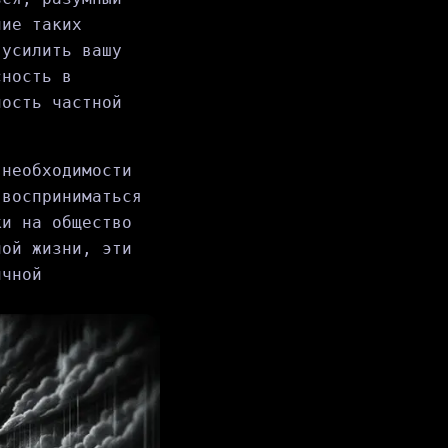
ние таких
 усилить вашу
сность в
ность частной
 необходимости
 восприниматься
ки на общество
ной жизни, эти
ичной