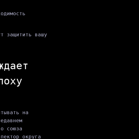
ходимость
ут защитить вашу
ждает
поху
итывать на
недавнем
го союза
спектор округа