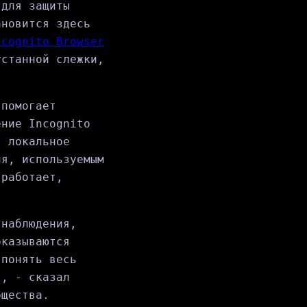
 для защиты
ановится здесь
ncognito Browser
устанной слежки,
 помогает
ение Incognito
я локальное
ия, используемым
 работает,
 наблюдения,
оказываются
 понять весь
", - сказал
бщества.