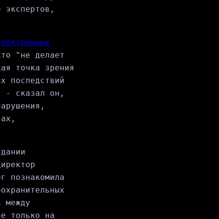
е экспертов,
электронных
кто "не делает
кая точка зрения
их последствий
, - сказал он,
нарушения,
вах,
идании
директор
рг познакомила
оохранительных
ь между
не только на