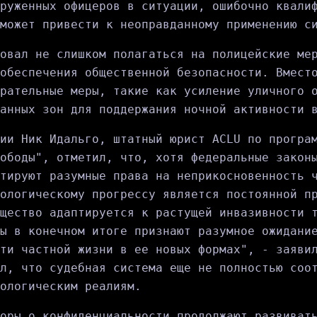
руженных офицеров в ситуации, ошибочно квали
может привести к неоправданному применению с
овал не слишком полагаться на полицейские ме
обеспечения общественной безопасности. Вмест
рательные меры, такие как усиление уличного 
анных зон для поддержания ночной активности 
ии Ник Идальго, штатный юрист ACLU по програ
ободы", отметил, что, хотя федеральные закон
тируют разумные права на неприкосновенность 
ологическому прогрессу является постоянной п
щество адаптируется к растущей инвазивности 
ы в конечном итоге признают разумное ожидани
ти частной жизни в ее новых формах", - заяви
л, что судебная система еще не полностью соо
ологическим реалиям.
оры о конфиденциальности продолжают развиват