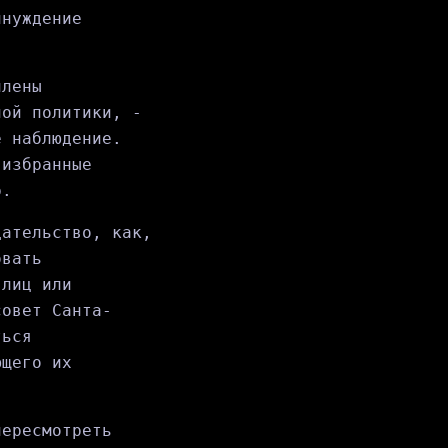
инуждение
члены
ной политики, -
е наблюдение.
 избранные
р.
дательство, как,
овать
 лиц или
совет Санта-
ться
ющего их
пересмотреть