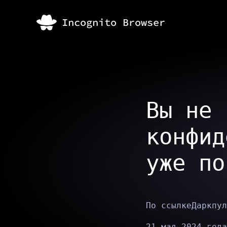
Вы не 
конфид
уже по
По ссылке
Даркпул
21 мая 2024 года