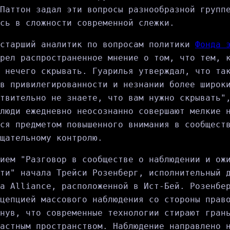
Паттон задал эти вопросы разнообразной групп
сь в сложности современной слежки.
 старший аналитик по вопросам политики
Фонда 
рел распространенное мнение о том, что тем, 
 нечего скрывать. Гуарилья утверждал, что та
в привилегированности и незнании более широк
твительно не знаете, что вам нужно скрывать"
люди ежедневно неосознанно совершают мелкие 
ся предметом повышенного внимания в сообщест
щательному контролю.
ием "Разговор в сообществе о наблюдении и ож
ти" начала Трейси Розенберг, исполнительный 
a Alliance, расположенной в Ист-Бей. Розенбе
цепцией массового наблюдения со стороны прав
нув, что современные технологии стирают гран
астным пространством. Наблюдение направлено 