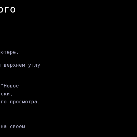
ого
ьютере.
м верхнем углу
 "Новое
аски,
ого просмотра.
 на своем