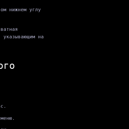
вом нижнем углу
иватная
, указывающим на
ого
ac.
 меню.