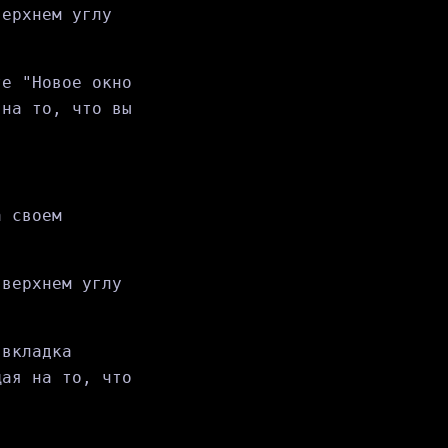
верхнем углу
те "Новое окно
 на то, что вы
а своем
 верхнем углу
 вкладка
щая на то, что