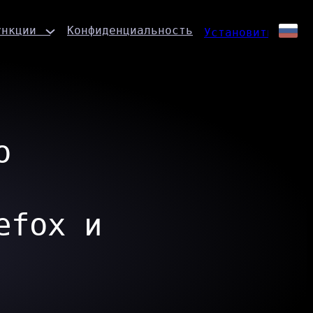
ункции
Конфиденциальность
Установить
о
efox и