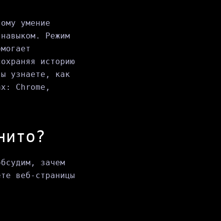
тому умение
 навыком. Режим
омогает
сохраняя историю
вы узнаете, как
ах: Chrome,
нито?
обсудим, зачем
ете веб-страницы