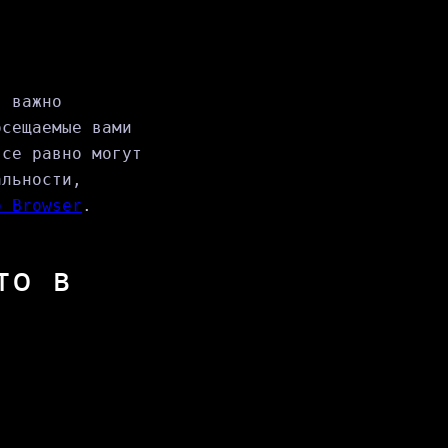
, важно
осещаемые вами
все равно могут
альности,
o Browser
.
то в