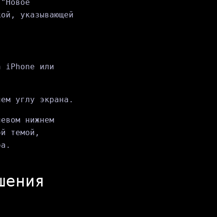
 "Новое
кой, указывающей
а iPhone или
нем углу экрана.
левом нижнем
ой темой,
ра.
шения