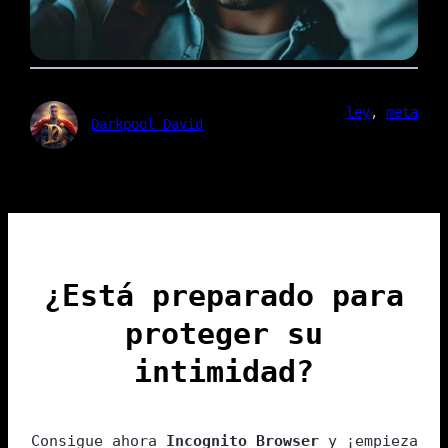
ley
, 
meta
Darkpool David
¿Está preparado para
proteger su
intimidad?
Consigue ahora
Incognito Browser
y ¡empieza