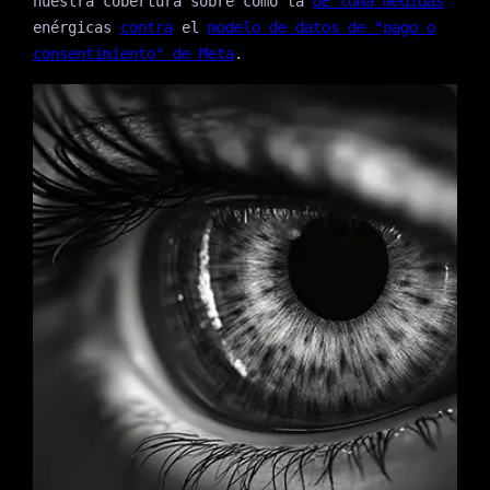
nuestra cobertura sobre cómo la
UE toma medidas
enérgicas
contra
el
modelo de datos de "pago o
consentimiento" de Meta
.