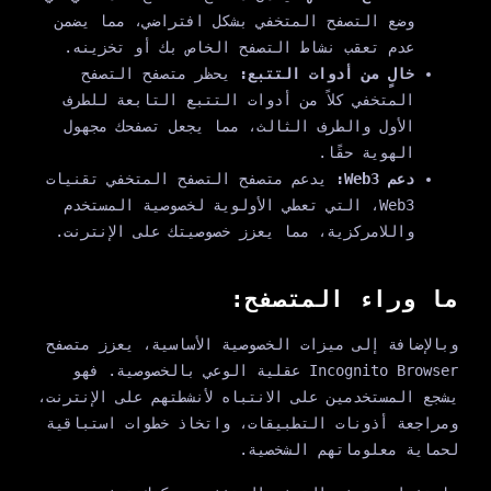
وضع التصفح المتخفي بشكل افتراضي، مما يضمن
عدم تعقب نشاط التصفح الخاص بك أو تخزينه.
خالٍ من أدوات التتبع:
يحظر متصفح التصفح
المتخفي كلاً من أدوات التتبع التابعة للطرف
الأول والطرف الثالث، مما يجعل تصفحك مجهول
الهوية حقًا.
دعم Web3:
يدعم متصفح التصفح المتخفي تقنيات
Web3، التي تعطي الأولوية لخصوصية المستخدم
واللامركزية، مما يعزز خصوصيتك على الإنترنت.
ما وراء المتصفح:
وبالإضافة إلى ميزات الخصوصية الأساسية، يعزز متصفح
Incognito Browser عقلية الوعي بالخصوصية. فهو
يشجع المستخدمين على الانتباه لأنشطتهم على الإنترنت،
ومراجعة أذونات التطبيقات، واتخاذ خطوات استباقية
لحماية معلوماتهم الشخصية.