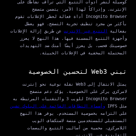
كوسيلة لنشر أدوات التتبع التي تراقب نشاطك على
الإنترنت. وإدراكاً لهذا الأمر، يتضمن متصفح
Incognito Browser أداة فعالة لحظر الإعلانات تقوم
بأكثر من مجرد تنظيف تجربة التصفح. فهو يعطل
بفعالية
التتبع عبر الإنترنت
عن طريق إزالة الإعلانات
وأجهزة التتبع المضمنة فيها. هذا النهج لا يعزز
خصوصيتك فحسب، بل يعزز أيضًا أمنك ضد التهديدات
المحتملة المخفية في الإعلانات الخبيثة.
تبني Web3 لتحسين الخصوصية
يمثل الانتقال إلى Web3 نقلة نوعية نحو إنترنت
لامركزي يركز على الخصوصية. يؤكد دعم متصفح
Incognito Browser للويب 3 والتقنيات المرتبطة به
مثل IPFS
وأسماء النطاقات القائمة على البلوك تشين
على التزامه بخصوصية المستخدم. يوفر هذا النهج
المستقبلي للمستخدمين منصة لاستكشاف الويب
اللامركزي، محمية من أساليب التتبع والبصمات
التقليدية عبر الإنترنت.