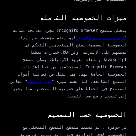
ميزات الخصوصية الشاملة
يتخطى متصفح Incognito Browser مجرد معالجة مسألة
"
كيف تعمل بصمة الإصبع؟
فهو يقدم مجموعة من ميزات
الخصوصية المصممة لمنح المستخدمين التحكم في
بصمتهم على الإنترنت. ومن خلال خيارات تعطيل
JavaScript وملفات تعريف الارتباط، يمكّن متصفح
Incognito Browser المستخدمين من ضبط إعدادات
الخصوصية الخاصة بهم، مما يقلل من فعالية أدوات
التتبع الشائعة. كما تجسد ميزة "
عدم التعقب
" تفاني
المتصفح في الحفاظ على خصوصية المستخدم، مما يشير
إلى تفضيل واضح ضد التعقب.
الخصوصية حسب التصميم
في جوهره ، تم تصميم متصفح التصفح المتخفي مع
الخصوصية كحجر الزاوية فيه. إنه يتميز عن طريق