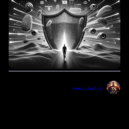
داركبول ديفيد