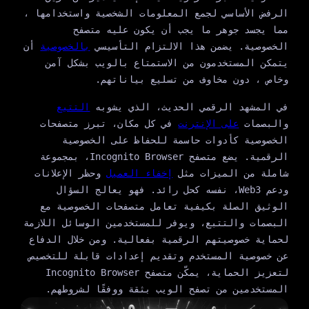
الرفض الأساسي لجمع المعلومات الشخصية واستخدامها ،
مما يجسد جوهر ما يجب أن يكون عليه متصفح
الخصوصية. يضمن هذا الالتزام التأسيسي
بالخصوصية
أن
يتمكن المستخدمون من الاستمتاع بالويب بشكل آمن
وخاص ، دون مخاوف من تسليع بياناتهم.
في المشهد الرقمي الحديث، الذي يشوبه
التتبع
والبصمات
على الإنترنت
في كل مكان، تبرز متصفحات
الخصوصية كأدوات حاسمة للحفاظ على الخصوصية
الرقمية. يضع متصفح Incognito Browser، بمجموعة
شاملة من الميزات مثل
إخفاء العميل
وحظر الإعلانات
ودعم Web3، نفسه كحل رائد. فهو يعالج السؤال
الوثيق الصلة بكيفية تعامل متصفحات الخصوصية مع
البصمات والتتبع، ويوفر للمستخدمين الوسائل اللازمة
لحماية خصوصيتهم الرقمية بفعالية. ومن خلال الدفاع
عن خصوصية المستخدم وتقديم إعدادات قابلة للتخصيص
لتعزيز الحماية، يمكّن متصفح Incognito Browser
المستخدمين من تصفح الويب بثقة ووفقًا لشروطهم.