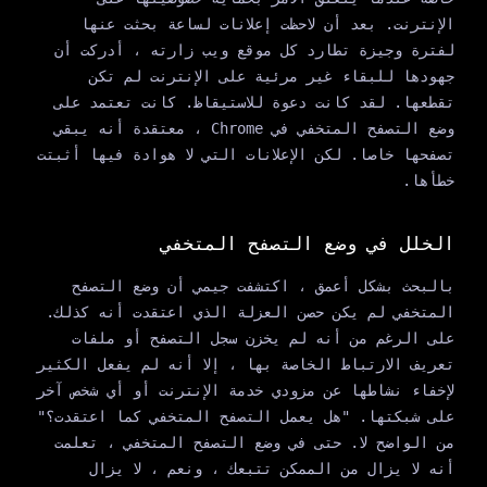
الإنترنت. بعد أن لاحظت إعلانات لساعة بحثت عنها
لفترة وجيزة تطارد كل موقع ويب زارته ، أدركت أن
جهودها للبقاء غير مرئية على الإنترنت لم تكن
تقطعها. لقد كانت دعوة للاستيقاظ. كانت تعتمد على
وضع التصفح المتخفي في Chrome ، معتقدة أنه يبقي
تصفحها خاصا. لكن الإعلانات التي لا هوادة فيها أثبتت
خطأها.
الخلل في وضع التصفح المتخفي
بالبحث بشكل أعمق ، اكتشفت جيمي أن وضع التصفح
المتخفي لم يكن حصن العزلة الذي اعتقدت أنه كذلك.
على الرغم من أنه لم يخزن سجل التصفح أو ملفات
تعريف الارتباط الخاصة بها ، إلا أنه لم يفعل الكثير
لإخفاء نشاطها عن مزودي خدمة الإنترنت أو أي شخص آخر
على شبكتها. "هل يعمل التصفح المتخفي كما اعتقدت؟"
من الواضح لا. حتى في وضع التصفح المتخفي ، تعلمت
أنه لا يزال من الممكن تتبعك ، ونعم ، لا يزال