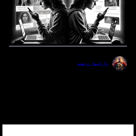
داركبول ديفيد