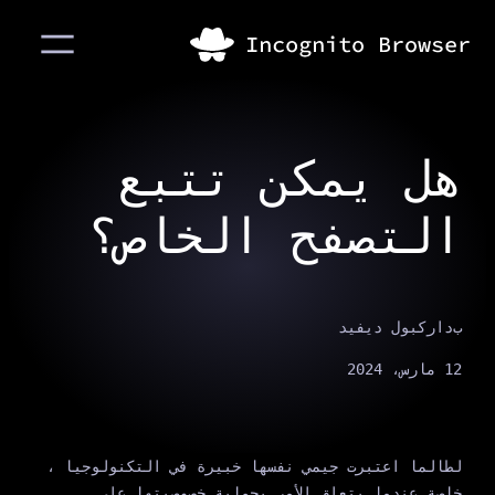
هل يمكن تتبع
التصفح الخاص؟
ب
داركبول ديفيد
12 مارس، 2024
لطالما اعتبرت جيمي نفسها خبيرة في التكنولوجيا ،
خاصة عندما يتعلق الأمر بحماية خصوصيتها على