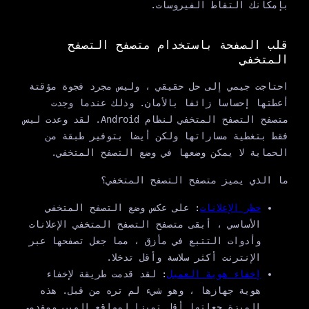
بإمكانك التقاط الفيروسات.
قلب الصفحة باستخدام متصفح التصفح
المتخفي
احتاجت جيمي إلى حل حقيقي ، وليس مجرد فجوة مؤقتة
أعطتها إحساسا زائفا بالأمان. وذلك عندما وجدت
متصفح التصفح المتخفي لنظام Android. لقد وعدت ليس
فقط بتغطية مساراتها ولكن أيضا بتوفير طبقة من
الحماية لا يمكن وضعها في وضع التصفح المتخفي.
ما الذي يميز متصفح التصفح المتخفي؟
حظر الإعلانات
: على عكس وضع التصفح المتخفي
الأساسي ، أبقى متصفح التصفح المتخفي الإعلانات
وأدوات التتبع في مأزق ، مما جعل تصفحها عبر
الإنترنت أكثر سلاسة وأقل تدخلا.
إخفاء هوية العميل
: لقد قدمت طريقة لإخفاء
هوية جهازها ، وهو شيء لم تره من قبل. هذه
الميزة جعلتها أقل تميزا لمواقع الويب ومقدمي